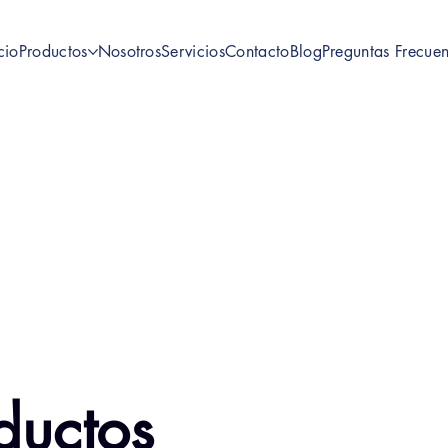
cio
Productos
Nosotros
Servicios
Contacto
Blog
Preguntas Frecuen
ductos