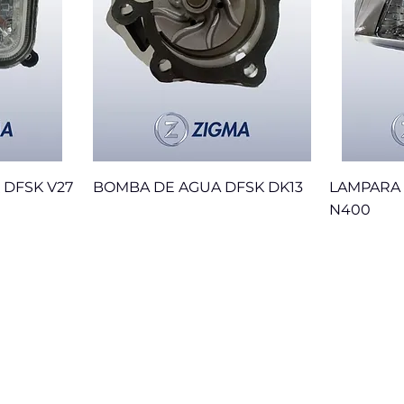
 DFSK V27
BOMBA DE AGUA DFSK DK13
LAMPARA 
N400
Sale
Servicios
Inicio
Contacto
Nosotros
Garantía
Marcas