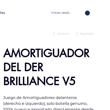
tes
Iniciar sesión
Anterior
Siguiente
AMORTIGUADOR
DEL DER
BRILLIANCE V5
Juego de Amortiguadores delanteros
(derecho e izquierdo), solo botella genuino,
100% nuevo e importado directamente desde