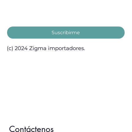
Email
*
Acepto los términos y condiciones.
Suscribirme
(c) 2024 Zigma importadores.
Inicio
Servicios
Nosotros
Contacto
Marcas
Garantía
Productos
Contáctenos