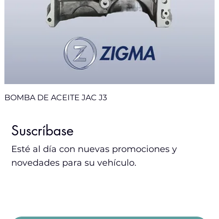
BOMBA DE ACEITE JAC J3
Sale
Sale
Sale
Nuevo
Nuevo
Nuevo
Suscríbase
Esté al día con nuevas promociones y
novedades para su vehículo.
Email
*
Acepto los términos y condiciones.