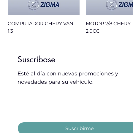
COMPUTADOR CHERY VAN
MOTOR 7/8 CHERY 
1.3
2.0CC
Sale
Nuevo
Nuevo
Suscríbase
Esté al día con nuevas promociones y
novedades para su vehículo.
Email
*
Acepto los términos y condiciones.
Suscribirme