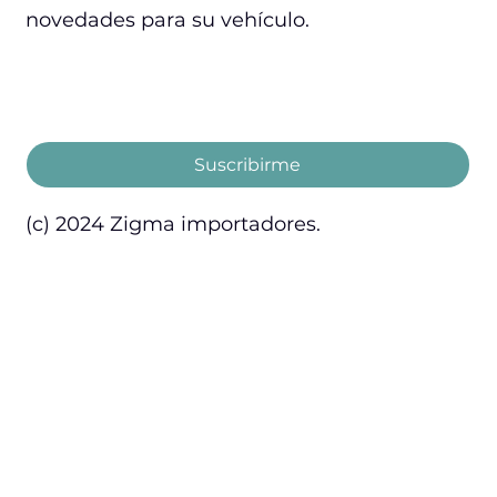
novedades para su vehículo.
Email
*
Acepto los términos y condiciones.
Suscribirme
(c) 2024 Zigma importadores.
Inicio
Servicios
Nosotros
Contacto
Marcas
Garantía
Productos