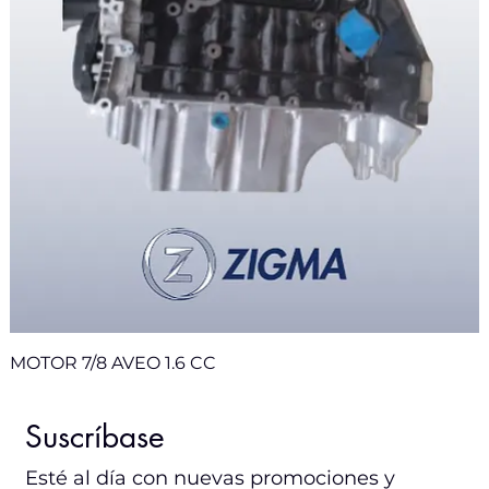
MOTOR 7/8 AVEO 1.6 CC
Nuevo
Nuevo
Nuevo
Nuevo
Nuevo
Nuevo
Nuevo
Suscríbase
Esté al día con nuevas promociones y