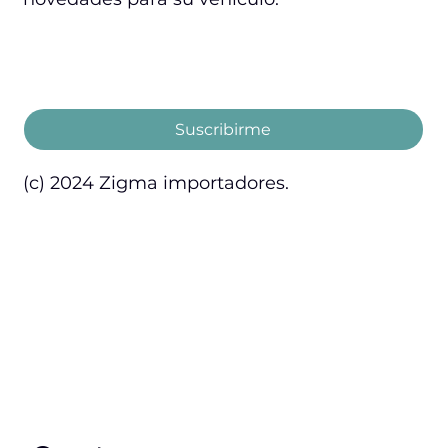
Email
*
Acepto los términos y condiciones.
Suscribirme
(c) 2024 Zigma importadores.
Inicio
Servicios
Nosotros
Contacto
Marcas
Garantía
Productos