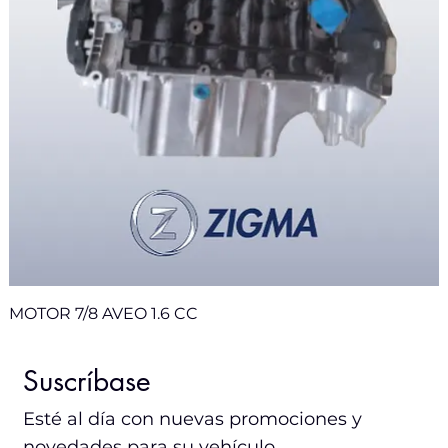
MOTOR 7/8 AVEO 1.6 CC
Nuevo
Nuevo
Nuevo
Nuevo
Nuevo
Nuevo
Nuevo
Suscríbase
Esté al día con nuevas promociones y
novedades para su vehículo.