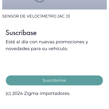
SENSOR DE VELOCÍMETRO JAC J3
Nuevo
Nuevo
Nuevo
Sale
Sale
Sale
Suscríbase
Esté al día con nuevas promociones y
novedades para su vehículo.
Email
*
Acepto los términos y condiciones.
Suscribirme
(c) 2024 Zigma importadores.